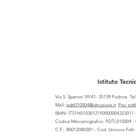
Istituto Tecn
Via S. Speroni 39/41- 35139 Padova
Te
Mail:
pdtl010004@istruzione.it
Pec:
pdt
IBAN: IT51H0103012190000004323011 
Codice Meccanografico: PDTL010004 -
C.F.: 80012080281 - Cod. Univoco Fatt.