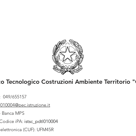
ico Tecnologico Costruzioni Ambiente Territorio "
l: 049/655157
l010004@pec.istruzione.it
- Banca MPS
Codice iPA:
istsc_pdtl010004
 elettronica (CUF): UFM45R