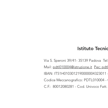
Istituto Tecn
Via S. Speroni 39/41- 35139 Padova
Te
Mail:
pdtl010004@istruzione.it
Pec:
pdt
IBAN: IT51H0103012190000004323011 
Codice Meccanografico: PDTL010004 -
C.F.: 80012080281 - Cod. Univoco Fatt.