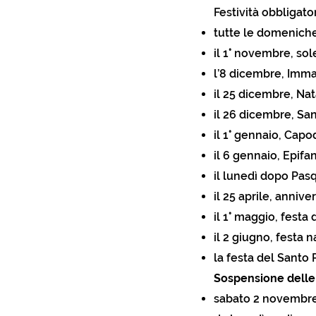
Festività obbligator
tutte le domenich
il 1° novembre, sole
l’8 dicembre, Imm
il 25 dicembre, Na
il 26 dicembre, Sa
il 1° gennaio, Cap
il 6 gennaio, Epifa
il lunedì dopo Pas
il 25 aprile, annive
il 1° maggio, festa
il 2 giugno, festa 
la festa del Santo
Sospensione delle 
sabato 2 novembre 2