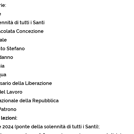
ie:
e
nnità di tutti i Santi
acolata Concezione
tale
nto Stefano
odanno
nia
qua
rsario della Liberazione
 del Lavoro
nazionale della Repubblica
 Patrono
lezioni:
024 (ponte della solennità di tutti i Santi);