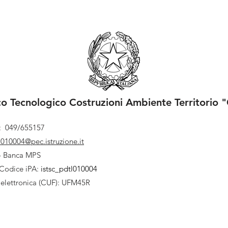
ico Tecnologico Costruzioni Ambiente Territorio "
l: 049/655157
l010004@pec.istruzione.it
- Banca MPS
Codice iPA:
istsc_pdtl010004
 elettronica (CUF): UFM45R