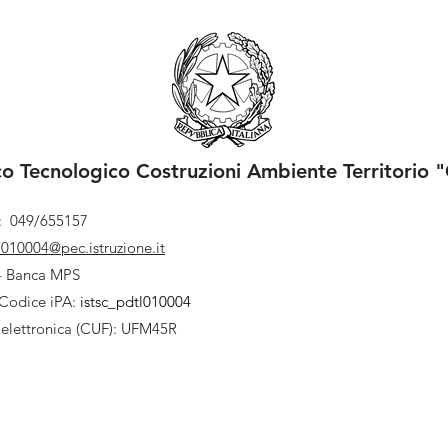
ico Tecnologico Costruzioni Ambiente Territorio "
l: 049/655157
l010004@pec.istruzione.it
- Banca MPS
Codice iPA:
istsc_pdtl010004
 elettronica (CUF): UFM45R