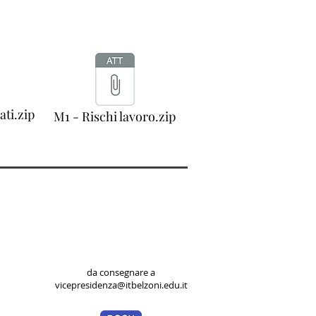
ti.zip
M1 - Rischi lavoro.zip
da consegnare a
vicepresidenza@itbelzoni.edu.it