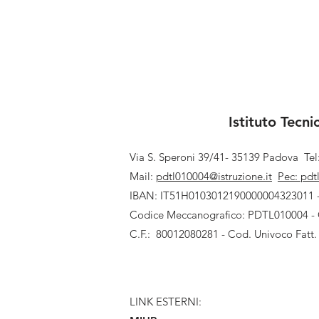
Istituto Tecn
Via S. Speroni 39/41- 35139 Padova
Te
Mail:
pdtl010004@istruzione.it
Pec:
pdt
IBAN: IT51H0103012190000004323011 
Codice Meccanografico: PDTL010004 -
C.F.: 80012080281 - Cod. Univoco Fatt.
LINK ESTERNI: