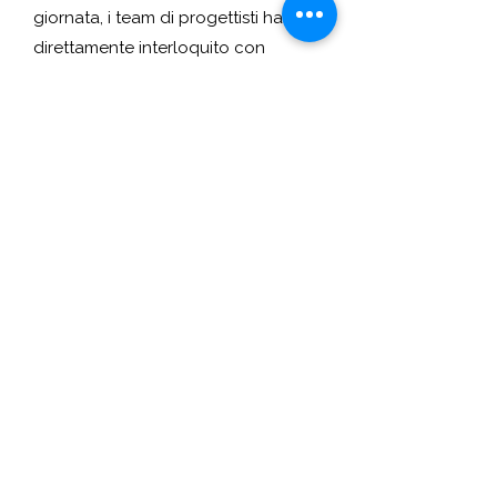
giornata, i team di progettisti hanno
direttamente interloquito con
l’architetta paesaggista Anna Costa,
presentando le proprie proposte,
presto protagoniste di un contest
sulla pagina IG di TESAF.